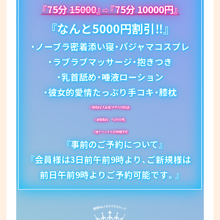
『75分
15000
』
『75分 10000円』
⇨
『なんと5000円割引‼』
・ノーブラ密着添い寝・パジャマコスプレ
・ラブラブマッサージ・抱きつき
・乳首舐め・唾液ローション
・彼女的愛情たっぷり手コキ・膝枕
※指名料/入会金/ホテル代別途。
※本指名料 +2000円。
※他イベントとの併用不可
『事前のご予約について』
『会員様は3日前午前9時より、ご新規様は
前日午前9時よりご予約可能です。』