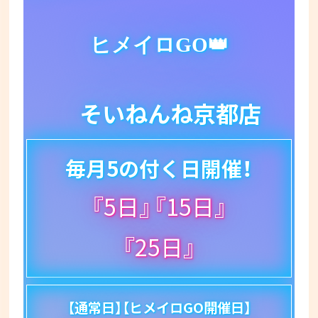
ヒメイロGO👑
そいねんね京都店
毎月5の付く日開催！
『5日』『15日』
『25日』
【通常日】【ヒメイロGO開催日】